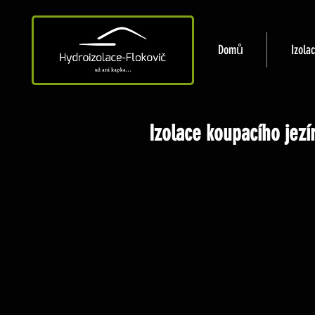
Domů
Izola
Izolace koupacího jezí