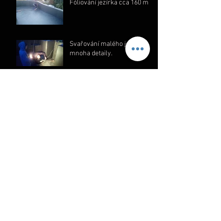
Fóliování jezírka cca 160 m2
Svařování malého jezírka s
mnoha detaily.
Svařování jezírka s
průhledem
Svařování koupacího jezírka
v Prostějově
Svařování malého jezírka u
Prostějova
Archiv