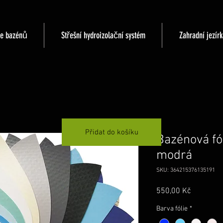
ce bazénů
Střešní hydroizolační systém
Zahradní jezírk
Přidat do košíku
Bazénová fól
modrá
SKU: 364215376135191
Cena
550,00 Kč
Barva fólie
*