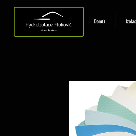
Domů
Izola