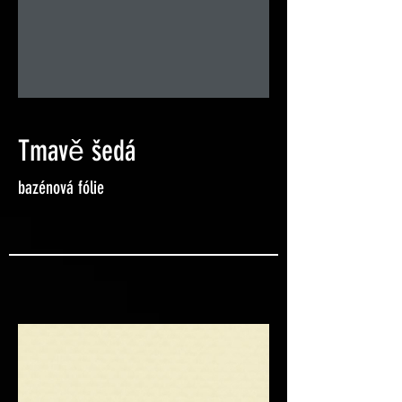
Tmavě šedá
bazénová fólie