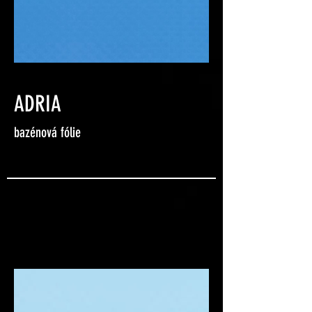
ADRIA
bazénová fólie