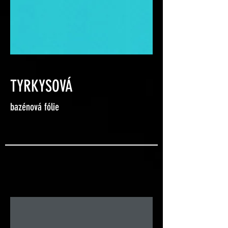
TYRKYSOVÁ
bazénová fólie